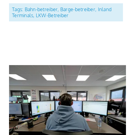
DE
Tags:
Bahn-betreiber
,
Barge-betreiber
,
Inland
Terminals
,
LKW-Betreiber