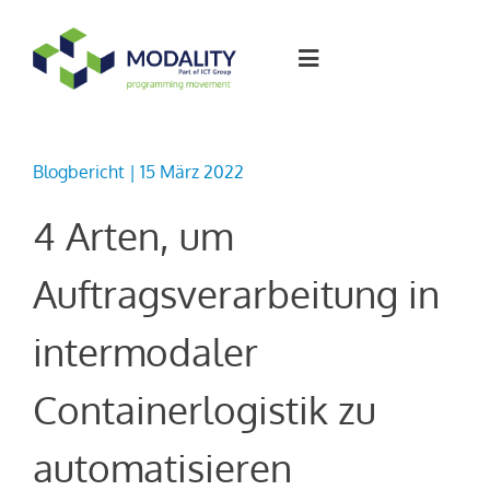
Skip
to
Toggle
content
Navigation
Softwarelösungen
Blogbericht | 15 März 2022
Arbeiten bei
4 Arten, um
Auftragsverarbeitung in
Artikel
intermodaler
Über Modality
Containerlogistik zu
Kontakt
automatisieren