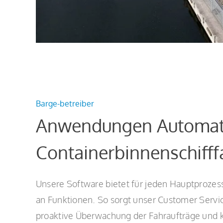
Barge-betreiber
Anwendungen Automat
Containerbinnenschifff
Unsere Software bietet für jeden Hauptprozess
an Funktionen. So sorgt unser Customer Servic
proaktive Überwachung der Fahraufträge und ko