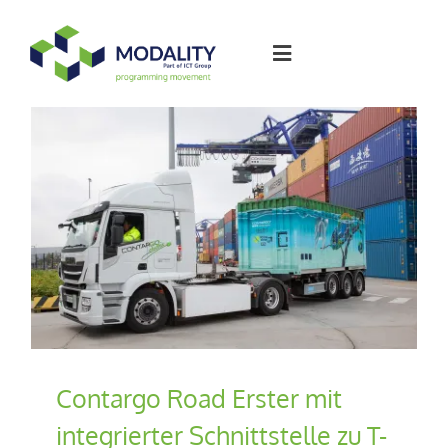
Skip
to
Toggle
content
Navigation
Softwarelösungen
Arbeiten bei
Artikel
Über Modality
Contargo Road Erster mit
Kontakt
integrierter Schnittstelle zu T-