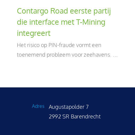
Contargo Road eerste partij
die interface met T-Mining
integreert
Het risico op PIN-fraude vormt een
toenemend probleem voor zeehavens. ...
Adres
Augustapolder 7
2992 SR Barendrecht