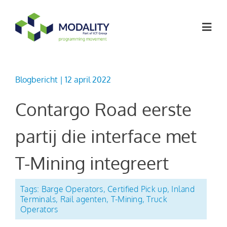
Ga
naar
Togg
inhoud
Navig
Softwareoplossingen
Blogbericht | 12 april 2022
Contargo Road eerste
Werken bij
partij die interface met
Artikelen
T-Mining integreert
Over ons
Tags:
Barge Operators
,
Certified Pick up
,
Inland
Terminals
,
Rail agenten
,
T-Mining
,
Truck
Operators
Contact