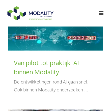
Ga
naar
Togg
inhoud
Navig
Softwareoplossingen
Werken bij
Van pilot tot praktijk: AI
Artikelen
binnen Modality
De ontwikkelingen rond AI gaan snel.
Over ons
Ook binnen Modality onderzoeken ...
Contact