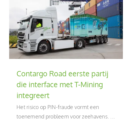
Contargo Road eerste partij
die interface met T-Mining
integreert
Het risico op PIN-fraude vormt een
toenemend probleem voor zeehavens. ...