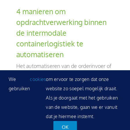
4 manieren om
opdrachtverwerking binnen
de intermodale
containerlogistiek te
automatiseren
Het automatiseren van de orderinvoer of
opdrachtverwerking resulteert in een ...
We
cookies
om ervoor te zorgen dat onze
gebruiken
website zo soepel mogelijk draait.
Als je doorgaat met het gebruiken
van de website, gaan we er vanuit
dat je hiermee instemt.
OK