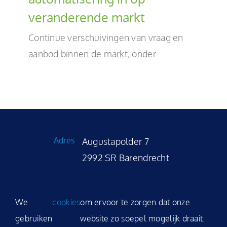
veranderende markt
NL
Continue verschuivingen van vraag en
aanbod binnen de markt, onder ...
Adres
Augustapolder 7
2992 SR Barendrecht
Telefoon
Tel. +31 (0)180 531 035
We
cookies
om ervoor te zorgen dat onze
Email
sales@modality.nl
gebruiken
website zo soepel mogelijk draait.