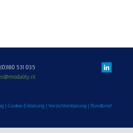
 (0)180 531 035
es@modality.nl
ng
|
Cookie-Erklärung
|
Verzichterklärung
|
Rundbrief