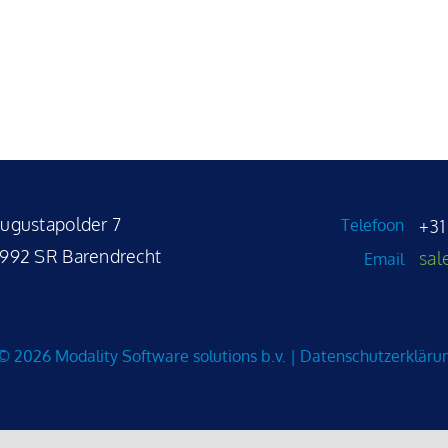
ugustapolder 7
Telefoon
+31
992 SR Barendrecht
sal
Email
©
2026 Modality Software solutions b.v. |
Datenschutzerkläru