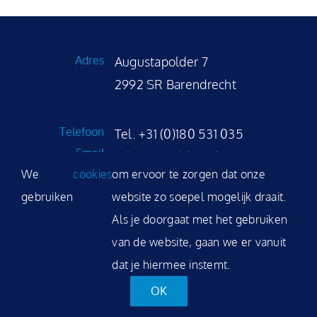
NL
Adres
Augustapolder 7
2992 SR Barendrecht
Telefoon
Tel. +31 (0)180 531 035
Email
sales@modality.nl
We
cookies
om ervoor te zorgen dat onze
gebruiken
website zo soepel mogelijk draait.
Als je doorgaat met het gebruiken
©
2026 Modality Software solutions b.v.
van de website, gaan we er vanuit
|
Privacyverklaring
|
Cookieverklaring
|
Disclaimer
|
Nieuwsbrief
dat je hiermee instemt.
OK