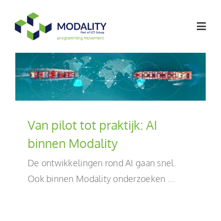
Ga
naar
Togg
inhoud
Navig
Softwareoplossingen
Werken bij
Van pilot tot praktijk: AI
Artikelen
binnen Modality
De ontwikkelingen rond AI gaan snel.
Over ons
Ook binnen Modality onderzoeken ...
Contact