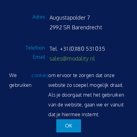
NL
Adres
Augustapolder 7
2992 SR Barendrecht
Telefoon
Tel. +31 (0)180 531 035
Email
sales@modality.nl
We
cookies
om ervoor te zorgen dat onze
gebruiken
website zo soepel mogelijk draait.
©
2026 Modality Software solutions b.v.
Als je doorgaat met het gebruiken
|
Privacyverklaring
|
Cookieverklaring
|
Disclaimer
|
Nieuwsbrief
van de website, gaan we er vanuit
dat je hiermee instemt.
OK