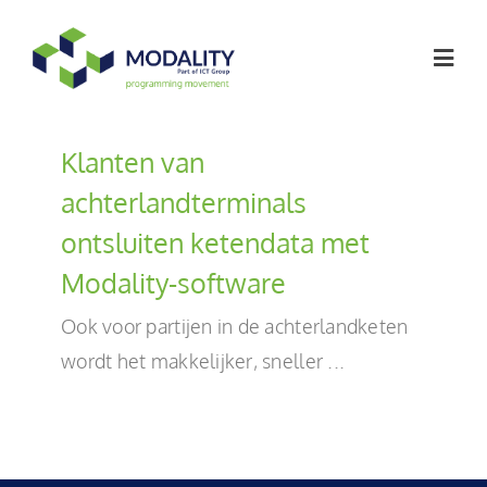
Ga
naar
Togg
inhoud
Navig
Softwareoplossingen
Klanten van
achterlandterminals
Werken bij
ontsluiten ketendata met
Modality-software
Artikelen
Ook voor partijen in de achterlandketen
wordt het makkelijker, sneller ...
Over ons
Contact