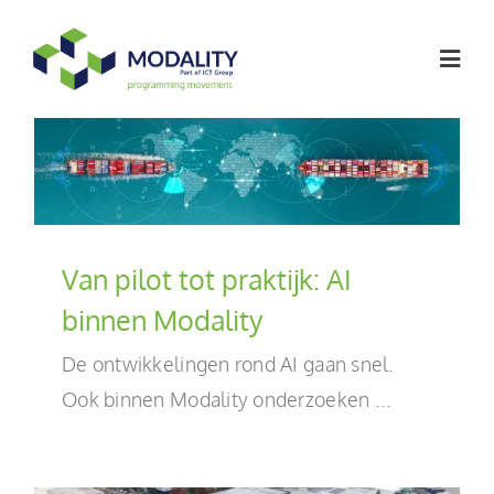
Ga
naar
Togg
inhoud
Navig
Softwareoplossingen
Werken bij
Van pilot tot praktijk: AI
Artikelen
binnen Modality
De ontwikkelingen rond AI gaan snel.
Over ons
Ook binnen Modality onderzoeken ...
Contact