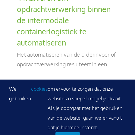
opdrachtverwerking binnen
de intermodale
containerlogistiek te
automatiseren
Het automatiseren van de orderinvoer of
opdrachtverwerking resulteert in een ...
We
cookies
om ervoor te zorgen dat onze
gebruiken
website zo soepel mogelijk draait.
Als je doorgaat met het gebruiken
van de website, gaan we er vanuit
dat je hiermee instemt.