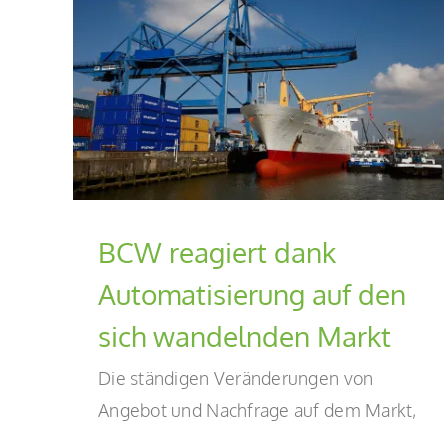
EWS profitiert von API mit
erung
Gasmessmodul
rkt
Blog-de
BCW reagiert dank
Automatisierung auf den
sich wandelnden Markt
Die ständigen Veränderungen von
Angebot und Nachfrage auf dem Markt,
...