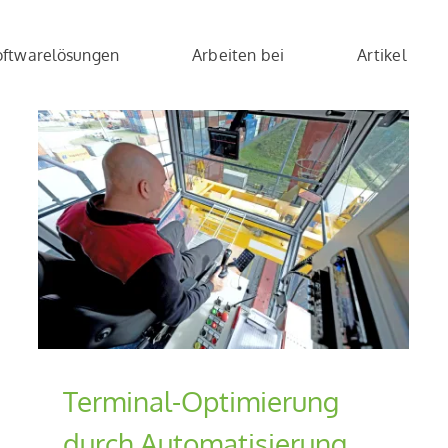
oftwarelösungen
Arbeiten bei
Artikel
Die drei Vorteile der OCR-
Integration in Inland-
Containerterminals
n
Blog-de
Terminal-Optimierung
durch Automatisierung