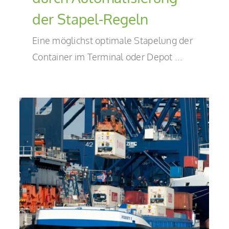
der Stapel-Regeln
Eine möglichst optimale Stapelung der
Container im Terminal oder Depot ...
Optimieren mit hybrider Software:
Webanwendungen vs. lokale
Anwendungen, Standard- vs.
maßgeschneiderte Lösung
Blog-de